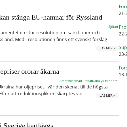
For
21-
 kan stänga EU-hamnar för Ryssland
Pro
Sjöfart
lamentet en stor resolution om sanktioner och
22-
and. Med i resolutionen finns ett svenskt förslag
Sup
LÄS MER »
23-
For
epriser ororar åkarna
13-
Arbetsmarknad
Debatt/analys
Ekonomi
Ukraina har oljepriset i världen skenat till de högsta
Efter att reduktionsplikten skärptes vid…
LÄS MER »
i Sverige kartläggs