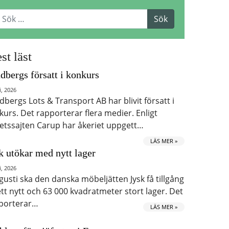
st läst
dbergs försatt i konkurs
i, 2026
dbergs Lots & Transport AB har blivit försatt i
kurs. Det rapporterar flera medier. Enligt
etssajten Carup har åkeriet uppgett…
LÄS MER »
k utökar med nytt lager
i, 2026
ugusti ska den danska möbeljätten Jysk få tillgång
 ett nytt och 63 000 kvadratmeter stort lager. Det
porterar…
LÄS MER »