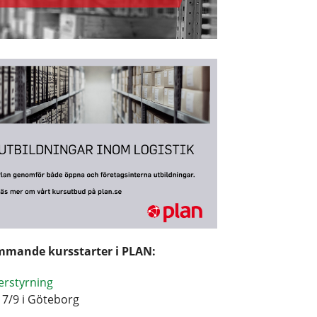
mande kursstarter i PLAN:
erstyrning
17/9 i Göteborg