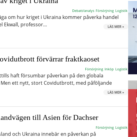
av kriget i Ukraina
Debatt/analys
Försörjning
Logistik
säga om hur kriget i Ukraina kommer påverka handel
el Ekwall, professor…
LÄS MER »
ovidutbrott förvärrar fraktkaoset
Försörjning
Inköp
Logistik
ittills haft försumbar påverkan på den globala
en ett nytt, stort Covidutbrott, med påföljande
LÄS MER »
andvägen till Asien för Dachser
Försörjning
Logistik
sland och Ukraina innebär en påverkan på