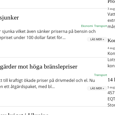
Pro
3 aug
Vat
 sjunker
ext
mås
Ekonomi
Transport
r sjunka vilket även sänker priserna på bensin och
ljepriset under 100 dollar fatet för…
LÄS MER »
Kon
4 aug
Kon
Lot
gärder mot höga bränslepriser
kon
Transport
14 
tt till kraftigt ökade priser på drivmedel och el. Nu
en ett åtgärdspaket, med bl…
5 aug
LÄS MER »
457
EQT
Sto