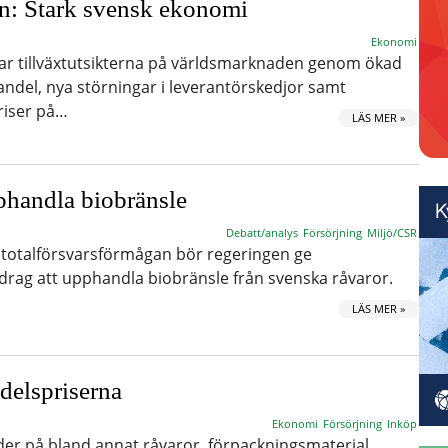
n: Stark svensk ekonomi
Ekonomi
ar tillväxtutsikterna på världsmarknaden genom ökad
ndel, nya störningar i leverantörskedjor samt
iser på…
LÄS MER »
pphandla biobränsle
Debatt/analys
Försörjning
Miljö/CSR
 totalförsvarsförmågan bör regeringen ge
rag att upphandla biobränsle från svenska råvaror.
LÄS MER »
delspriserna
Ekonomi
Försörjning
Inköp
der på bland annat råvaror, förpackningsmaterial,