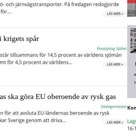
 sjö- och järnvägstransporter. På fredagen redogjorde
 för…
LÄS MER »
i krigets spår
Försörjning
Sjöfart
står tillsammans för 14,5 procent av världens sjömän
mt för 4,5 procent av världens…
LÄS MER »
as ska göra EU oberoende av rysk gas
Okategoriserade
Kom
an för att avsluta EU-ländernas beroende av rysk
kar Sverige genom att driva…
Lag
LÄS MER »
16-