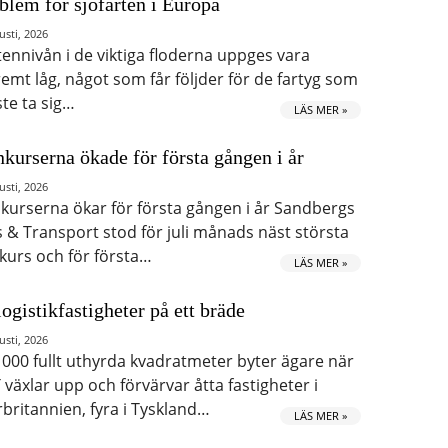
blem för sjöfarten i Europa
usti, 2026
tennivån i de viktiga floderna uppges vara
remt låg, något som får följder för de fartyg som
te ta sig…
LÄS MER »
kurserna ökade för första gången i år
usti, 2026
kurserna ökar för första gången i år Sandbergs
s & Transport stod för juli månads näst största
kurs och för första…
LÄS MER »
logistikfastigheter på ett bräde
usti, 2026
 000 fullt uthyrda kvadratmeter byter ägare när
 växlar upp och förvärvar åtta fastigheter i
rbritannien, fyra i Tyskland…
LÄS MER »