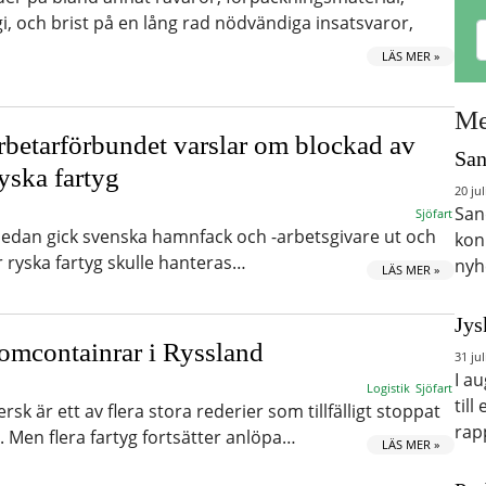
i, och brist på en lång rad nödvändiga insatsvaror,
LÄS MER »
Me
etarförbundet varslar om blockad av
San
yska fartyg
20 jul
San
Sjöfart
sedan gick svenska hamnfack och -arbetsgivare ut och
kon
ryska fartyg skulle hanteras…
nyh
LÄS MER »
Jys
omcontainrar i Ryssland
31 jul
I a
Logistik
Sjöfart
till
sk är ett av flera stora rederier som tillfälligt stoppat
rap
d. Men flera fartyg fortsätter anlöpa…
LÄS MER »