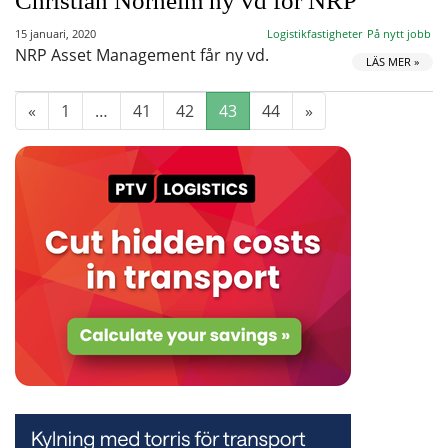
Christian Norheim ny vd för NRP
15 januari, 2020
Logistikfastigheter
På nytt jobb
NRP Asset Management får ny vd.
LÄS MER »
«
1
…
41
42
43
44
»