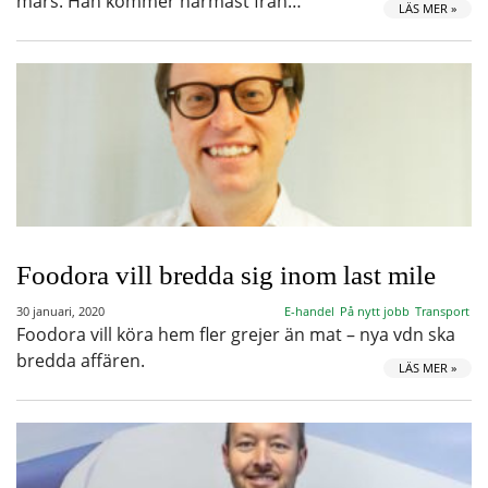
mars. Han kommer närmast från…
LÄS MER »
Foodora vill bredda sig inom last mile
30 januari, 2020
E-handel
På nytt jobb
Transport
Foodora vill köra hem fler grejer än mat – nya vdn ska
bredda affären.
LÄS MER »