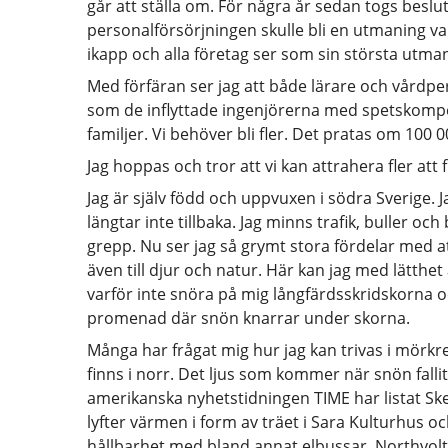
går att ställa om. För några år sedan togs beslute
personalförsörjningen skulle bli en utmaning var
ikapp och alla företag ser som sin största utman
Med förfäran ser jag att både lärare och vårdper
som de inflyttade ingenjörerna med spetskompe
familjer. Vi behöver bli fler. Det pratas om 100 00
Jag hoppas och tror att vi kan attrahera fler att f
Jag är själv född och uppvuxen i södra Sverige.
längtar inte tillbaka. Jag minns trafik, buller och 
grepp. Nu ser jag så grymt stora fördelar med att b
även till djur och natur. Här kan jag med lätthe
varför inte snöra på mig långfärdsskridskorna och
promenad där snön knarrar under skorna.
Många har frågat mig hur jag kan trivas i mörkre
finns i norr. Det ljus som kommer när snön fallit
amerikanska nyhetstidningen TIME har listat Ske
lyfter värmen i form av träet i Sara Kulturhus oc
hållbarhet med bland annat elbussar, Northvolt, o