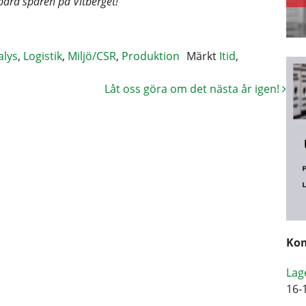
bara spåren på Vitberget!
alys
,
Logistik
,
Miljö/CSR
,
Produktion
Märkt
Itid
,
Låt oss göra om det nästa år igen!
Kom
Lag
16-