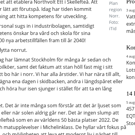
Pro
t att etablera Northvolt Ett i Skellefteå. Att
Plan
 lätt att förutspå. Idag har tiden kommit
region
3 aug
ing att hitta kompetens för utveckling.
Norr.
Vat
Foto:
ext
sonal sugs in i industribolagen, samtidigt
iTid
mås
tens önskar bra vård och skola för sina
0 nya arbetstillfällen fram till år 2040!
Kon
lytta norrut.
4 aug
 Jag har lämnat Stockholm för många år sedan och
Kon
bilköer, samt det faktum att stan höll fast mig i sitt
Lot
o här i norr. Vi har alla årstider. Vi har nära till allt,
kon
t ägna ena dagen i skidbacken, andra i längdspåret eller
 höra hur isen sjunger i stället för att ta en lång
14 
5 aug
t. Det är inte många som förstår att det är ljuset som
457
 eller när solen aldrig går ner. Det är ingen slump att
EQT
llefteå som en av världens 50 bästa platser 2022. De
Sto
h matupplevelser i Michelinklass. De hyllar vårt fokus på
ch möjligheten att leva ett modernt liv i närhet till