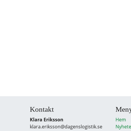
Kontakt
Men
Klara Eriksson
Hem
klara.eriksson@dagenslogistik.se
Nyhete