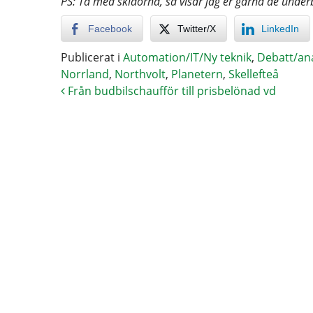
PS: Ta med skidorna, så visar jag er gärna de under
Facebook
Twitter/X
LinkedIn
Publicerat i
Automation/IT/Ny teknik
,
Debatt/an
Norrland
,
Northvolt
,
Planetern
,
Skellefteå
Från budbilschaufför till prisbelönad vd