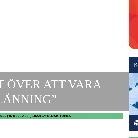
T ÖVER ATT VARA
LÄNNING”
2022
(16 DECEMBER, 2022)
AV
REDAKTIONEN