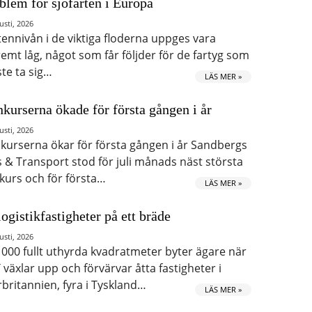
blem för sjöfarten i Europa
usti, 2026
tennivån i de viktiga floderna uppges vara
remt låg, något som får följder för de fartyg som
te ta sig…
LÄS MER »
kurserna ökade för första gången i år
usti, 2026
kurserna ökar för första gången i år Sandbergs
s & Transport stod för juli månads näst största
kurs och för första…
LÄS MER »
logistikfastigheter på ett bräde
usti, 2026
 000 fullt uthyrda kvadratmeter byter ägare när
 växlar upp och förvärvar åtta fastigheter i
rbritannien, fyra i Tyskland…
LÄS MER »