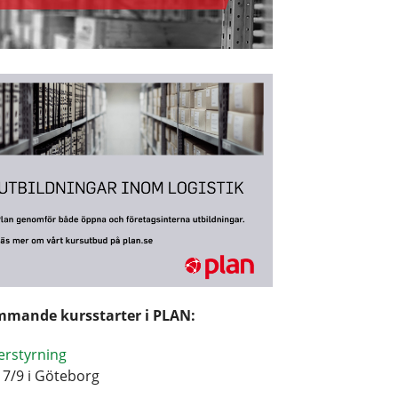
mande kursstarter i PLAN:
erstyrning
17/9 i Göteborg