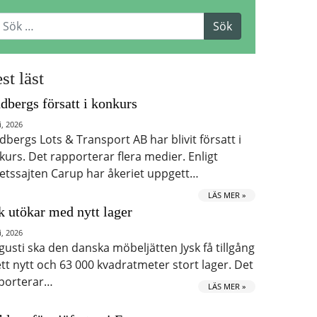
st läst
dbergs försatt i konkurs
i, 2026
dbergs Lots & Transport AB har blivit försatt i
kurs. Det rapporterar flera medier. Enligt
etssajten Carup har åkeriet uppgett…
LÄS MER »
k utökar med nytt lager
i, 2026
ugusti ska den danska möbeljätten Jysk få tillgång
 ett nytt och 63 000 kvadratmeter stort lager. Det
porterar…
LÄS MER »