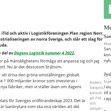
Me
iTid och aktiv i Logistikföreningen Plan region Norr,
San
rialiseringen av norra Sverige, och slår ett slag för
20 jul
uda.
San
n del av
Dagens Logistik nummer 4 2022
.
kon
nyh
tror på mänsklighetens förmåga att anpassa sig och jag
 gott. Nu är det dessutom bråttom.
Jys
r att driva den gröna omställningen globalt.
de 1 000 miljarder kronor som investeras i
31 jul
Anders
I a
r nya fabriker, men vi ställer även om dagens
Sörqvist,
till
konsult
på iTid
rap
plats för Sveriges ordförandeskap 2023. Det är
och
i är banbrytare som ska visa världen att det
eldsjäl i