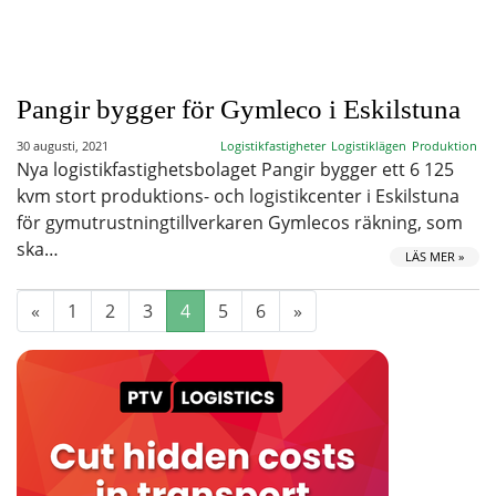
Pangir bygger för Gymleco i Eskilstuna
30 augusti, 2021
Logistikfastigheter
Logistiklägen
Produktion
Nya logistikfastighetsbolaget Pangir bygger ett 6 125
kvm stort produktions- och logistikcenter i Eskilstuna
för gymutrustningtillverkaren Gymlecos räkning, som
ska…
LÄS MER »
«
1
2
3
4
5
6
»