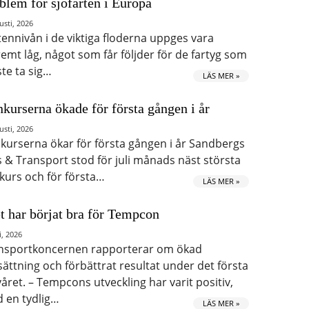
blem för sjöfarten i Europa
usti, 2026
tennivån i de viktiga floderna uppges vara
remt låg, något som får följder för de fartyg som
te ta sig…
LÄS MER »
kurserna ökade för första gången i år
usti, 2026
kurserna ökar för första gången i år Sandbergs
s & Transport stod för juli månads näst största
kurs och för första…
LÄS MER »
t har börjat bra för Tempcon
i, 2026
nsportkoncernen rapporterar om ökad
ättning och förbättrat resultat under det första
våret. – Tempcons utveckling har varit positiv,
 en tydlig…
LÄS MER »