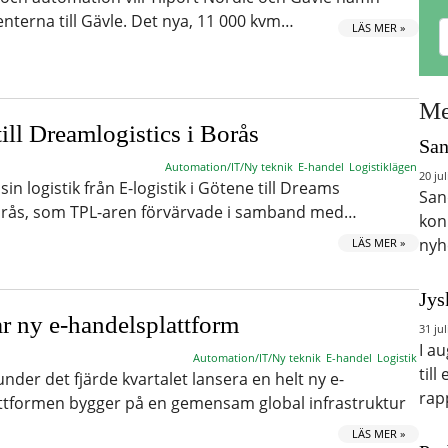
terna till Gävle. Det nya, 11 000 kvm…
LÄS MER »
Me
ill Dreamlogistics i Borås
San
Automation/IT/Ny teknik
E-handel
Logistiklägen
20 jul
sin logistik från E-logistik i Götene till Dreams
San
orås, som TPL-aren förvärvade i samband med…
kon
nyh
LÄS MER »
Jys
r ny e-handelsplattform
31 jul
I a
Automation/IT/Ny teknik
E-handel
Logistik
till
nder det fjärde kvartalet lansera en helt ny e-
rap
attformen bygger på en gemensam global infrastruktur
LÄS MER »