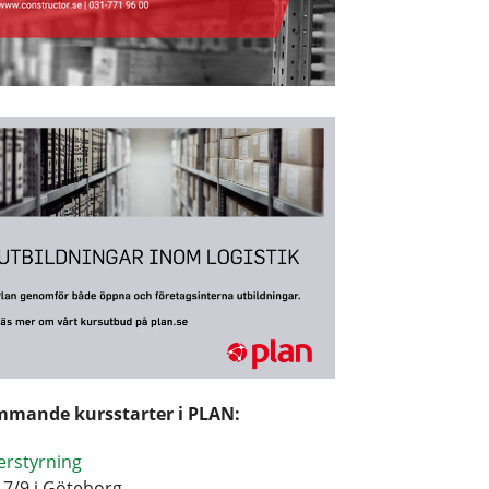
mande kursstarter i PLAN:
erstyrning
17/9 i Göteborg