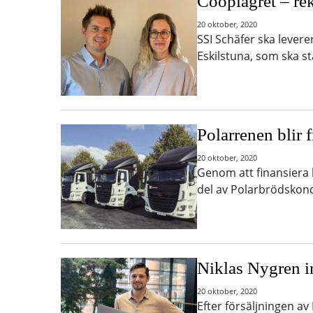
Cooplagret – re
20 oktober, 2020
SSI Schäfer ska levere
Eskilstuna, som ska st
Polarrenen blir f
20 oktober, 2020
Genom att finansiera 
del av Polarbrödskonc
Niklas Nygren i
20 oktober, 2020
Efter försäljningen av 