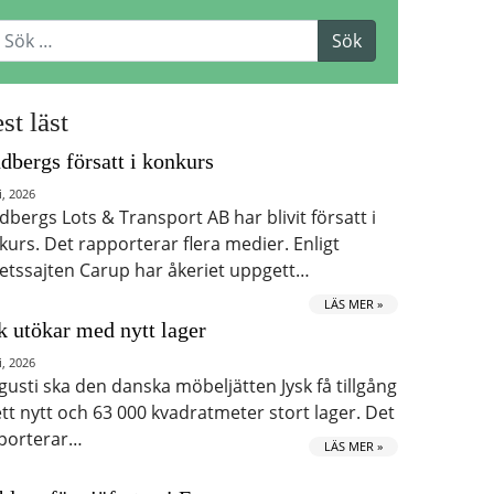
st läst
dbergs försatt i konkurs
i, 2026
dbergs Lots & Transport AB har blivit försatt i
kurs. Det rapporterar flera medier. Enligt
etssajten Carup har åkeriet uppgett…
LÄS MER »
k utökar med nytt lager
i, 2026
ugusti ska den danska möbeljätten Jysk få tillgång
 ett nytt och 63 000 kvadratmeter stort lager. Det
porterar…
LÄS MER »