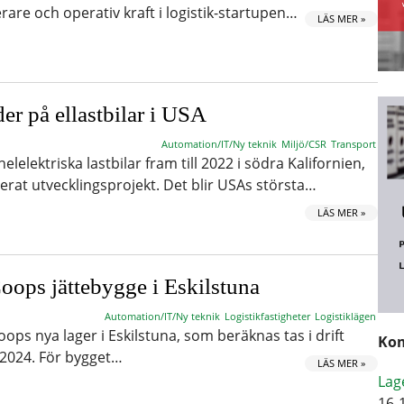
are och operativ kraft i logistik-startupen…
LÄS MER »
der på ellastbilar i USA
Automation/IT/Ny teknik
Miljö/CSR
Transport
elelektriska lastbilar fram till 2022 i södra Kalifornien,
erat utvecklingsprojekt. Det blir USAs största…
LÄS MER »
oops jättebygge i Eskilstuna
Automation/IT/Ny teknik
Logistikfastigheter
Logistiklägen
ops nya lager i Eskilstuna, som beräknas tas i drift
Kom
 2024. För bygget…
LÄS MER »
Lag
16-