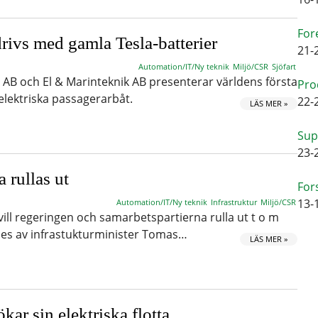
For
rivs med gamla Tesla-batterier
21-
Automation/IT/Ny teknik
Miljö/CSR
Sjöfart
 AB och El & Marinteknik AB presenterar världens första
Pro
lelektriska passagerarbåt.
22-
LÄS MER »
Sup
23-
 rullas ut
For
13-
Automation/IT/Ny teknik
Infrastruktur
Miljö/CSR
5 vill regeringen och samarbetspartierna rulla ut t o m
des av infrastukturminister Tomas…
LÄS MER »
ar sin elektriska flotta