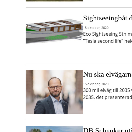
Sightseeingbåt d
15 oktober, 2020
Eco Sightseeing Sthlm
”Tesla second life” he
Nu ska elvägarna
15 oktober, 2020
300 mil elväg till 203
2035, det presentera
DB Schenker utök