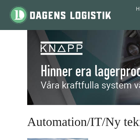
Hoppa till innehåll
H
Automation/IT/Ny tek