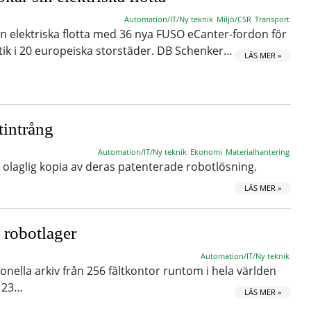
Automation/IT/Ny teknik
Miljö/CSR
Transport
n elektriska flotta med 36 nya FUSO eCanter-fordon för
stik i 20 europeiska storstäder. DB Schenker…
LÄS MER »
tintrång
Automation/IT/Ny teknik
Ekonomi
Materialhantering
olaglig kopia av deras patenterade robotlösning.
LÄS MER »
t robotlager
Automation/IT/Ny teknik
ionella arkiv från 256 fältkontor runtom i hela världen
på 23…
LÄS MER »