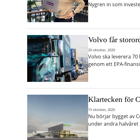
Nygren in som invester
Volvo får storor
20 oktober, 2020
Volvo ska leverera 70 h
genom ett EPA-finansi
Klartecken för C
15 oktober, 2020
Nu börjar bygget av Co
under andra halvåret