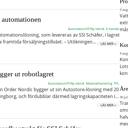
Pro
3 aug
Vat
r automationen
ext
mås
Automation/IT/Ny teknik
E-handel
tomationslösning, som levereras av SSI Schäfer, i lagret
ra framtida försäljningstillväxt. – Utökningen…
LÄS MER »
Kon
4 aug
Kon
Lot
gger ut robotlagret
kon
Automation/IT/Ny teknik
Materialhantering
TPL
Åre
en Order Nordic bygger ut sin Autostore-lösning med 20
elsingborg, och fördubblar därmed lagringskapaciteten i…
30 jul
Tra
LÄS MER »
oms
hal
med