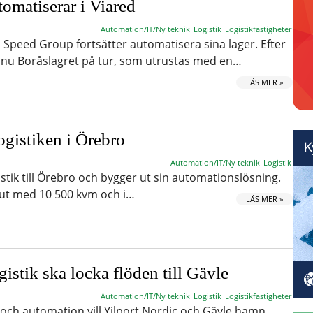
omatiserar i Viared
Automation/IT/Ny teknik
Logistik
Logistikfastigheter
n Speed Group fortsätter automatisera sina lager. Efter
r nu Boråslagret på tur, som utrustas med en…
LÄS MER »
ogistiken i Örebro
Automation/IT/Ny teknik
Logistik
stik till Örebro och bygger ut sin automationslösning.
 ut med 10 500 kvm och i…
LÄS MER »
istik ska locka flöden till Gävle
Automation/IT/Ny teknik
Logistik
Logistikfastigheter
och automation vill Yilport Nordic och Gävle hamn