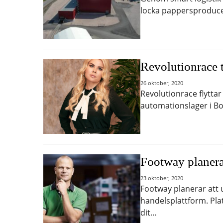
locka pappersproducen
Revolutionrace t
26 oktober, 2020
Revolutionrace flyttar 
automationslager i B
Footway planera
23 oktober, 2020
Footway planerar att u
handelsplattform. Pl
dit…