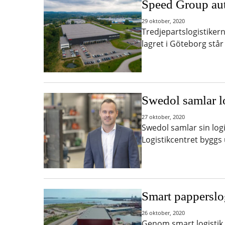
Speed Group aut
29 oktober, 2020
Tredjepartslogistiker
lagret i Göteborg stå
Swedol samlar l
27 oktober, 2020
Swedol samlar sin logi
Logistikcentret byggs
Smart papperslog
26 oktober, 2020
Genom smart logistik 