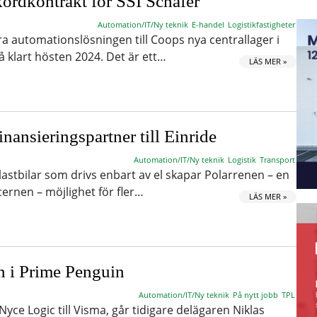
kordkontrakt för SSI Schäfer
Automation/IT/Ny teknik
E-handel
Logistikfastigheter
ra automationslösningen till Coops nya centrallager i
å klart hösten 2024. Det är ett…
LÄS MER »
inansieringspartner till Einride
Automation/IT/Ny teknik
Logistik
Transport
lastbilar som drivs enbart av el skapar Polarrenen – en
ernen – möjlighet för fler…
LÄS MER »
n i Prime Penguin
Automation/IT/Ny teknik
På nytt jobb
TPL
Nyce Logic till Visma, går tidigare delägaren Niklas