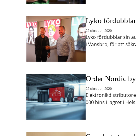
Lyko fördubbla
22 oktober, 2020
Lyko fördubblar sin au
i Vansbro, för att säk
Order Nordic by
22 oktober, 2020
Elektronikdistributör
000 bins i lagret i H