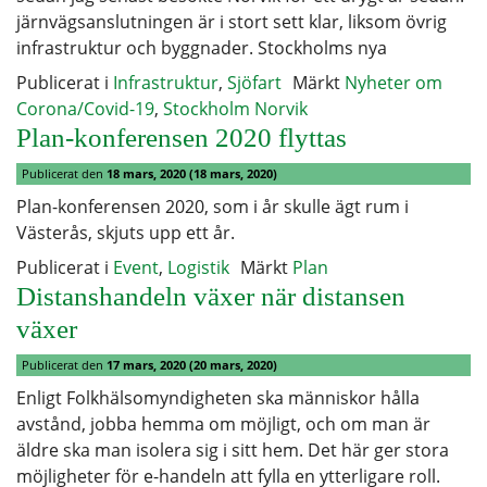
järnvägsanslutningen är i stort sett klar, liksom övrig
infrastruktur och byggnader. Stockholms nya
Publicerat i
Infrastruktur
,
Sjöfart
Märkt
Nyheter om
Corona/Covid-19
,
Stockholm Norvik
Plan-konferensen 2020 flyttas
Publicerat den
18 mars, 2020
(18 mars, 2020)
Plan-konferensen 2020, som i år skulle ägt rum i
Västerås, skjuts upp ett år.
Publicerat i
Event
,
Logistik
Märkt
Plan
Distanshandeln växer när distansen
växer
Publicerat den
17 mars, 2020
(20 mars, 2020)
Enligt Folkhälsomyndigheten ska människor hålla
avstånd, jobba hemma om möjligt, och om man är
äldre ska man isolera sig i sitt hem. Det här ger stora
möjligheter för e-handeln att fylla en ytterligare roll.