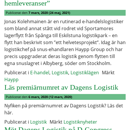
hemleveranser”
Publicerat den
7 mars, 2020
(24 maj, 2021)
Jonas Kolehmainen är en rutinerad e-handelslogistiker
som bland annat stått vid rodret vid Sportamores
lagerflytt från Spånga till Eskilstuna logistikpark – en
flytt han beskrivit som ”ett helvetesprojekt”. Idag är han
logistikchef på snus-ehandlaren Haypp Group och har
precis uppgraderat deras logistik genom flytten till
egna snuslagret i Albyberg, söder om Stockholm.
Publicerat i
E-handel
,
Logistik
,
Logistiklägen
Märkt
Haypp
Läs premiärnumret av Dagens Logistik
Publicerat den
6 mars, 2020
(12 mars, 2020)
Nyfiken på premiärnumret av Dagens Logistik? Läs det
här.
Publicerat i
Logistik
Märkt
Logistiknyheter
Möt Dagens Logistik på D-Congress –