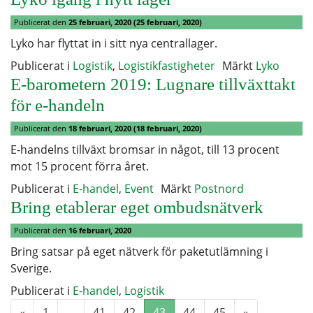
Publicerat den
25 februari, 2020
(25 februari, 2020)
Lyko har flyttat in i sitt nya centrallager.
Publicerat i
Logistik
,
Logistikfastigheter
Märkt
Lyko
E-barometern 2019: Lugnare tillväxttakt
för e-handeln
Publicerat den
18 februari, 2020
(18 februari, 2020)
E-handelns tillväxt bromsar in något, till 13 procent
mot 15 procent förra året.
Publicerat i
E-handel
,
Event
Märkt
Postnord
Bring etablerar eget ombudsnätverk
Publicerat den
16 februari, 2020
Bring satsar på eget nätverk för paketutlämning i
Sverige.
Publicerat i
E-handel
,
Logistik
«
1
…
41
42
43
44
45
»