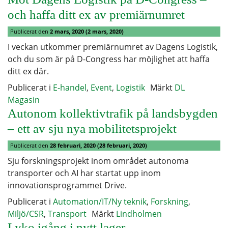
och haffa ditt ex av premiärnumret
Publicerat den
2 mars, 2020
(2 mars, 2020)
I veckan utkommer premiärnumret av Dagens Logistik,
och du som är på D-Congress har möjlighet att haffa
ditt ex där.
Publicerat i
E-handel
,
Event
,
Logistik
Märkt
DL
Magasin
Autonom kollektivtrafik på landsbygden
– ett av sju nya mobilitetsprojekt
Publicerat den
28 februari, 2020
(28 februari, 2020)
Sju forskningsprojekt inom området autonoma
transporter och AI har startat upp inom
innovationsprogrammet Drive.
Publicerat i
Automation/IT/Ny teknik
,
Forskning
,
Miljö/CSR
,
Transport
Märkt
Lindholmen
Lyko igång i nytt lager