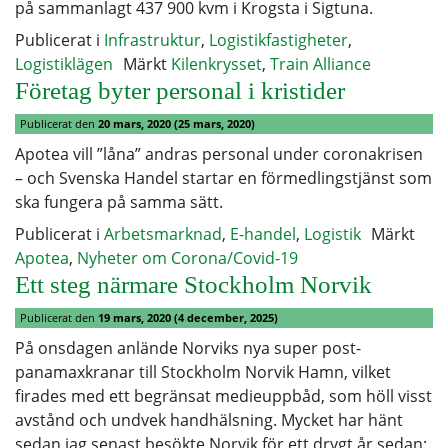
på sammanlagt 437 900 kvm i Krogsta i Sigtuna.
Publicerat i
Infrastruktur
,
Logistikfastigheter
,
Logistiklägen
Märkt
Kilenkrysset
,
Train Alliance
Företag byter personal i kristider
Publicerat den
20 mars, 2020
(25 mars, 2020)
Apotea vill ”låna” andras personal under coronakrisen
– och Svenska Handel startar en förmedlingstjänst som
ska fungera på samma sätt.
Publicerat i
Arbetsmarknad
,
E-handel
,
Logistik
Märkt
Apotea
,
Nyheter om Corona/Covid-19
Ett steg närmare Stockholm Norvik
Publicerat den
19 mars, 2020
(4 december, 2025)
På onsdagen anlände Norviks nya super post-
panamaxkranar till Stockholm Norvik Hamn, vilket
firades med ett begränsat medieuppbåd, som höll visst
avstånd och undvek handhälsning. Mycket har hänt
sedan jag senast besökte Norvik för ett drygt år sedan: