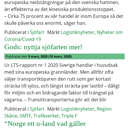
europeiska nedstängningar på den svenska hamnen,
än effekterna av det kinesiska produktionsstoppet.
– Cirka 75 procent av vår handel är inom Europa så det
skulle påverka oss enormt, säger han.
Publicerat i
Sjöfart
Märkt
Logistiknyheter
,
Nyheter om
Corona/Covid-19
Gods: nyttja sjöfarten mer!
Publicerat den
9 mars, 2020
(10 mars, 2020)
Ur LTS-rapport nr 1 2020 Sverige handlar i huvudsak
med sina europeiska grannländer. Men alltför ofta
väljer transportköparen den rutt som ger kortast
sträcka till sjöss, och längst sträcka per lastbil – dåligt
för miljön och en bidragande faktor till trängsel på
vägarna. – Transittransporterna gör att det blir
Publicerat i
Sjöfart
Märkt
Logistiknyheter
,
Region
Skåne
,
SMTF
,
Trafikverket
,
Triple F
“Norge ett u-land vad gäller