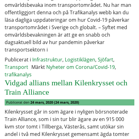
omvärldsbevaka inom transportområdet. Nu har man
offentliggjort denna och på Trafikanalys webb kan du
läsa dagliga uppdateringar om hur Covid-19 påverkar
transportområdet i Sverige och globalt. – Syftet med
omvärldsbevakningen är att ge en snabb och
dagsaktuell bild av hur pandemin påverkar
transportsektorn i
Publicerat i
Infrastruktur
,
Logistiklägen
,
Sjöfart
,
Transport
Märkt
Nyheter om Corona/Covid-19
,
trafikanalys
Vidgad allians mellan Kilenkrysset och
Train Alliance
Publicerat den
24 mars, 2020
(24 mars, 2020)
Kilenkrysset går in som ägare i nyligen börsnoterade
Train Alliance, som i sin tur blir ägare av en 915 000
kvm stor tomt i Tillberga, Västerås, samt utökar sin
andel i två med Kilenkrysset gemensamt ägda tomter