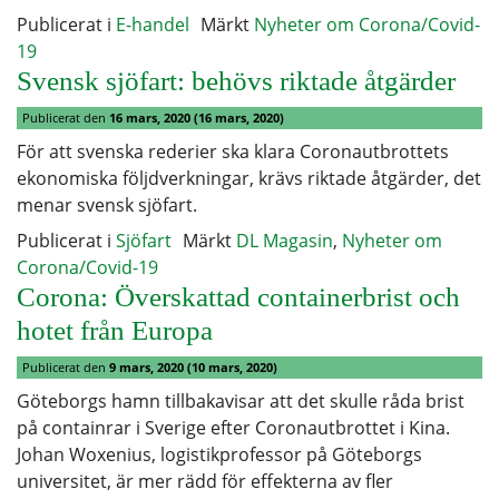
Publicerat i
E-handel
Märkt
Nyheter om Corona/Covid-
19
Svensk sjöfart: behövs riktade åtgärder
Publicerat den
16 mars, 2020
(16 mars, 2020)
För att svenska rederier ska klara Coronautbrottets
ekonomiska följdverkningar, krävs riktade åtgärder, det
menar svensk sjöfart.
Publicerat i
Sjöfart
Märkt
DL Magasin
,
Nyheter om
Corona/Covid-19
Corona: Överskattad containerbrist och
hotet från Europa
Publicerat den
9 mars, 2020
(10 mars, 2020)
Göteborgs hamn tillbakavisar att det skulle råda brist
på containrar i Sverige efter Coronautbrottet i Kina.
Johan Woxenius, logistikprofessor på Göteborgs
universitet, är mer rädd för effekterna av fler