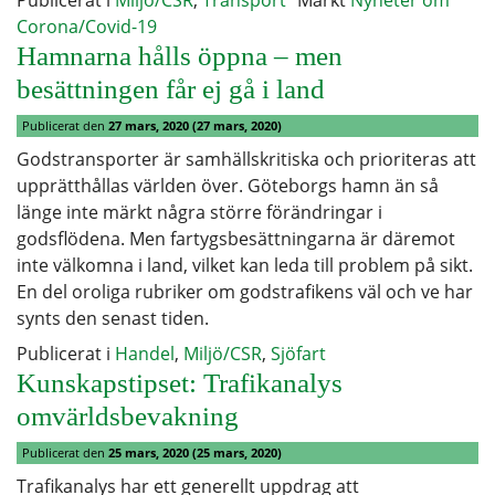
Publicerat i
Miljö/CSR
,
Transport
Märkt
Nyheter om
Corona/Covid-19
Hamnarna hålls öppna – men
besättningen får ej gå i land
Publicerat den
27 mars, 2020
(27 mars, 2020)
Godstransporter är samhällskritiska och prioriteras att
upprätthållas världen över. Göteborgs hamn än så
länge inte märkt några större förändringar i
godsflödena. Men fartygsbesättningarna är däremot
inte välkomna i land, vilket kan leda till problem på sikt.
En del oroliga rubriker om godstrafikens väl och ve har
synts den senast tiden.
Publicerat i
Handel
,
Miljö/CSR
,
Sjöfart
Kunskapstipset: Trafikanalys
omvärldsbevakning
Publicerat den
25 mars, 2020
(25 mars, 2020)
Trafikanalys har ett generellt uppdrag att