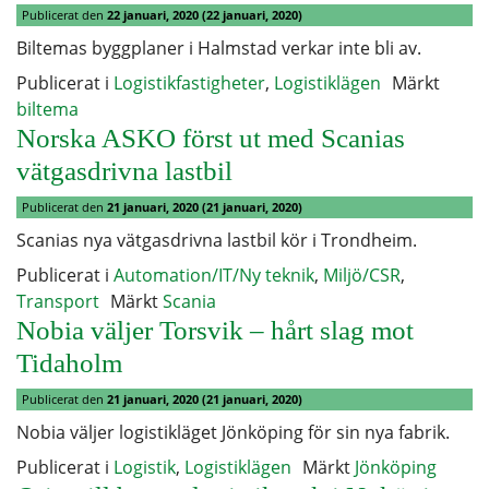
Publicerat den
22 januari, 2020
(22 januari, 2020)
Biltemas byggplaner i Halmstad verkar inte bli av.
Publicerat i
Logistikfastigheter
,
Logistiklägen
Märkt
biltema
Norska ASKO först ut med Scanias
vätgasdrivna lastbil
Publicerat den
21 januari, 2020
(21 januari, 2020)
Scanias nya vätgasdrivna lastbil kör i Trondheim.
Publicerat i
Automation/IT/Ny teknik
,
Miljö/CSR
,
Transport
Märkt
Scania
Nobia väljer Torsvik – hårt slag mot
Tidaholm
Publicerat den
21 januari, 2020
(21 januari, 2020)
Nobia väljer logistikläget Jönköping för sin nya fabrik.
Publicerat i
Logistik
,
Logistiklägen
Märkt
Jönköping