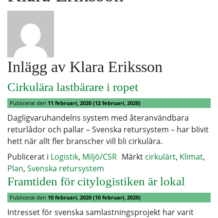
Inlägg av Klara Eriksson
Cirkulära lastbärare i ropet
Publicerat den
11 februari, 2020
(12 februari, 2020)
Dagligvaruhandelns system med återanvändbara
returlådor och pallar – Svenska retursystem – har blivit
hett när allt fler branscher vill bli cirkulära.
Publicerat i
Logistik
,
Miljö/CSR
Märkt
cirkulärt
,
Klimat
,
Plan
,
Svenska retursystem
Framtiden för citylogistiken är lokal
Publicerat den
10 februari, 2020
(10 februari, 2020)
Intresset för svenska samlastningsprojekt har varit