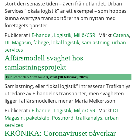
stort den senaste tiden – även från utlandet. Urban
Services ”lokala logistik” är ett exempel – som hoppas
kunna övertyga transportörerna om nyttan med
företagets tjänster.
Publicerat i
E-handel
,
Logistik
,
Miljö/CSR
Märkt
Catena
,
DL Magasin
,
fabege
,
lokal logistik
,
samlastning
,
urban
services
Affärsmodell svaghet hos
samlastningsprojekt
Publicerat den
10 februari, 2020
(10 februari, 2020)
Samlastning, eller ”lokal logistik” intresserar Trafikanlys
utredare av E-handelns transporter, men svagheten
ligger i affärsmodellen, menar Maria Melkersson.
Publicerat i
E-handel
,
Logistik
,
Miljö/CSR
Märkt
DL
Magasin
,
paketskåp
,
Postnord
,
trafikanalys
,
urban
services
KRÖNIKA: Coronaviruset påverkar