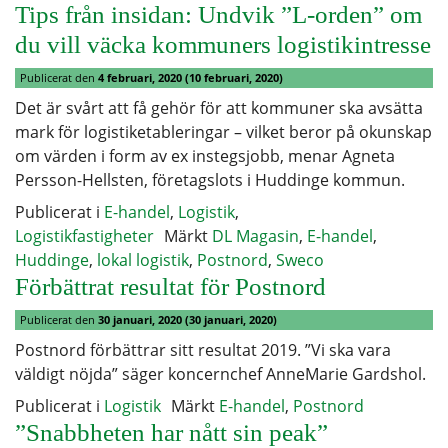
Tips från insidan: Undvik ”L-orden” om
du vill väcka kommuners logistikintresse
Publicerat den
4 februari, 2020
(10 februari, 2020)
Det är svårt att få gehör för att kommuner ska avsätta
mark för logistiketableringar – vilket beror på okunskap
om värden i form av ex instegsjobb, menar Agneta
Persson-Hellsten, företagslots i Huddinge kommun.
Publicerat i
E-handel
,
Logistik
,
Logistikfastigheter
Märkt
DL Magasin
,
E-handel
,
Huddinge
,
lokal logistik
,
Postnord
,
Sweco
Förbättrat resultat för Postnord
Publicerat den
30 januari, 2020
(30 januari, 2020)
Postnord förbättrar sitt resultat 2019. ”Vi ska vara
väldigt nöjda” säger koncernchef AnneMarie Gardshol.
Publicerat i
Logistik
Märkt
E-handel
,
Postnord
”Snabbheten har nått sin peak”