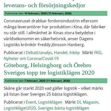
leverans- och försörjningskedjor
Publicerat den
10 februari, 2020
(13 februari, 2020)
Coronaviruset drabbar fordonsindustrin eftersom
många leverantörer har produktion i Kina, där fabriker
nu står still. I allmänhet är Kinas stora betydelse i
världsekonomin en säkerhetsrisk, anser Dagens
Logistiks krönikör Freddy Jönsson Hanberg.
Publicerat i
Debatt/analys
,
Handel
,
Inköp
Märkt
FKG
,
Nyheter om Corona/Covid-19
Göteborg, Helsingborg och Örebro
Sveriges topp tre logistiklägen 2020
Publicerat den
7 februari, 2020
(11 februari, 2020)
Skåne går starkt 2020 vad gäller logistik – vilket märks
på listan över Sveriges 25 bästa logistiklägen.
Publicerat i
Event
,
Logistiklägen
Märkt
DL Magasin
,
Logistikläget2020
,
Sveriges bästa logistiklägen