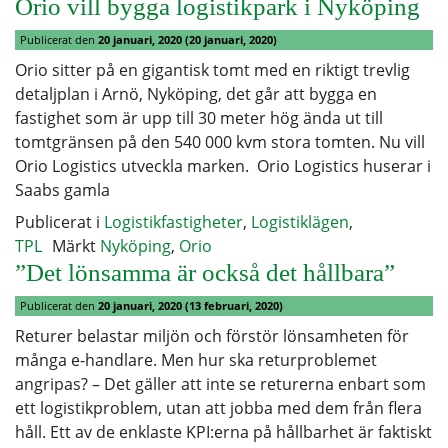
Orio vill bygga logistikpark i Nyköping
Publicerat den
20 januari, 2020
(20 januari, 2020)
Orio sitter på en gigantisk tomt med en riktigt trevlig
detaljplan i Arnö, Nyköping, det går att bygga en
fastighet som är upp till 30 meter hög ända ut till
tomtgränsen på den 540 000 kvm stora tomten. Nu vill
Orio Logistics utveckla marken. Orio Logistics huserar i
Saabs gamla
Publicerat i
Logistikfastigheter
,
Logistiklägen
,
TPL
Märkt
Nyköping
,
Orio
”Det lönsamma är också det hållbara”
Publicerat den
20 januari, 2020
(13 februari, 2020)
Returer belastar miljön och förstör lönsamheten för
många e-handlare. Men hur ska returproblemet
angripas? – Det gäller att inte se returerna enbart som
ett logistikproblem, utan att jobba med dem från flera
håll. Ett av de enklaste KPI:erna på hållbarhet är faktiskt