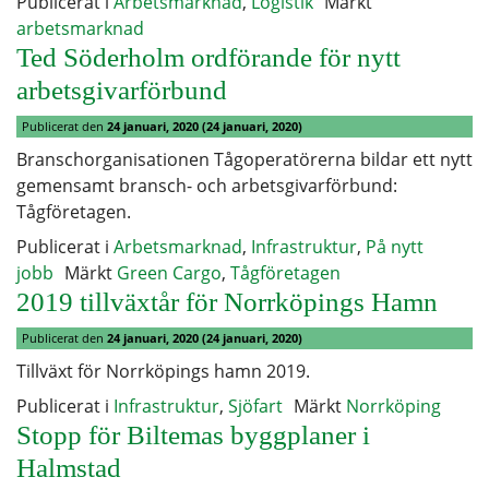
Publicerat i
Arbetsmarknad
,
Logistik
Märkt
arbetsmarknad
Ted Söderholm ordförande för nytt
arbetsgivarförbund
Publicerat den
24 januari, 2020
(24 januari, 2020)
Branschorganisationen Tågoperatörerna bildar ett nytt
gemensamt bransch- och arbetsgivarförbund:
Tågföretagen.
Publicerat i
Arbetsmarknad
,
Infrastruktur
,
På nytt
jobb
Märkt
Green Cargo
,
Tågföretagen
2019 tillväxtår för Norrköpings Hamn
Publicerat den
24 januari, 2020
(24 januari, 2020)
Tillväxt för Norrköpings hamn 2019.
Publicerat i
Infrastruktur
,
Sjöfart
Märkt
Norrköping
Stopp för Biltemas byggplaner i
Halmstad