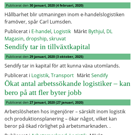
Publicerat den
30 januari, 2020
(4 februari, 2020)
Hållbarhet blir utmaningen inom e-handelslogistiken
framöver, spår Carl Lumsden.
Publicerat i
E-handel
,
Logistik
Märkt
Bythjul
,
DL
Magasin
,
dropship
,
skruvat
Sendify tar in tillväxtkapital
Publicerat den
29 januari, 2020
(3 oktober, 2025)
Sendify tar in kapital för att kunna växa utomlands.
Publicerat i
Logistik
,
Transport
Märkt
Sendify
Ökat antal arbetssökande logistiker – kan
bero på att fler byter jobb
Publicerat den
27 januari, 2020
(27 januari, 2020)
Arbetslösheten hos ingenjörer – särskilt inom logistik
och produktionsplanering – ökar något, vilket kan
beror på ökad rörlighet på arbetsmarknaden. .