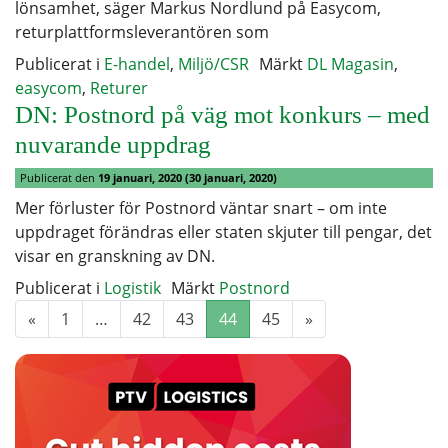
lönsamhet, säger Markus Nordlund på Easycom,
returplattformsleverantören som
Publicerat i
E-handel
,
Miljö/CSR
Märkt
DL Magasin
,
easycom
,
Returer
DN: Postnord på väg mot konkurs – med
nuvarande uppdrag
Publicerat den
19 januari, 2020
(30 januari, 2020)
Mer förluster för Postnord väntar snart – om inte
uppdraget förändras eller staten skjuter till pengar, det
visar en granskning av DN.
Publicerat i
Logistik
Märkt
Postnord
«
1
…
42
43
44
45
»